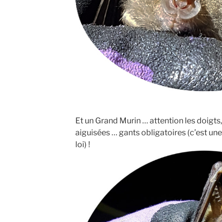
Et un Grand Murin … attention les doigts,
aiguisées … gants obligatoires (c’est une
loi) !