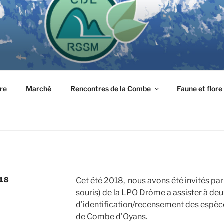
tre
Marché
Rencontres de la Combe
Faune et flore
18
Cet été 2018, nous avons été invités pa
souris) de la LPO Drôme a assister à de
d’identification/recensement des espèc
de Combe d’Oyans.