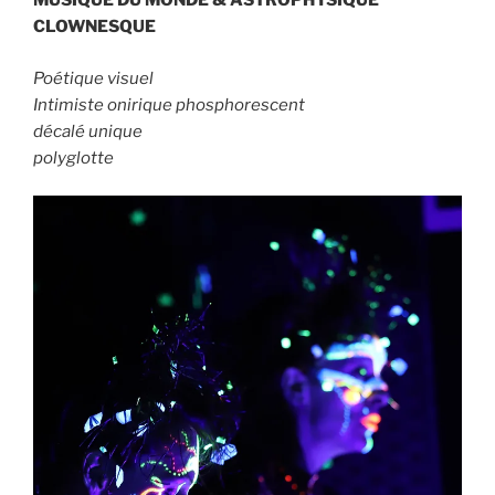
MUSIQUE DU MONDE
& ASTROPHYSIQUE
CLOWNESQUE
Poétique
visuel
Intimiste
onirique phosphorescent
décalé
unique
polyglotte