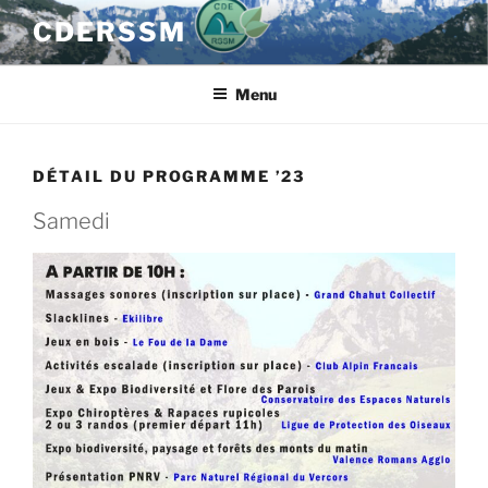
Aller
CDERSSM
au
contenu
principal
Menu
DÉTAIL DU PROGRAMME ’23
Samedi