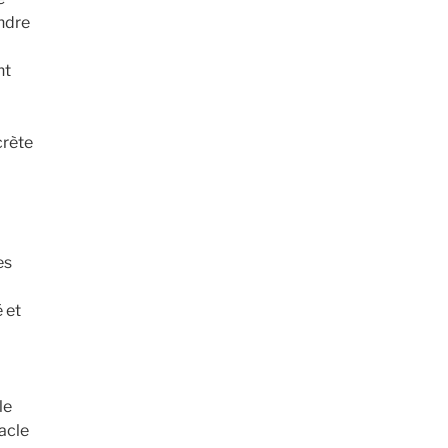
ndre
nt
crète
es
é et
le
acle