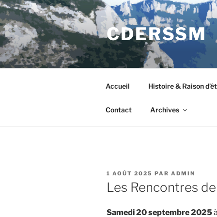
Aller
au
CDERSSM
contenu
principal
Accueil
Histoire & Raison d’ê
Contact
Archives
PUBLIÉ
1 AOÛT 2025
PAR
ADMIN
LE
Les Rencontres d
Samedi 20 septembre 2025
à