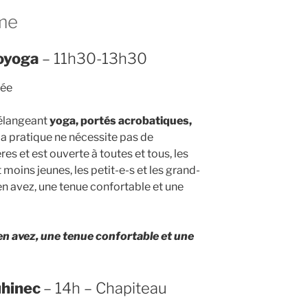
me
royoga
– 11h30-13h30
mée
mélangeant
yoga, portés acrobatiques,
La pratique ne nécessite pas de
es et est ouverte à toutes et tous, les
t moins jeunes, les petit-e-s et les grand-
en avez, une tenue confortable et une
n avez, une tenue confortable et une
uhinec
– 14h – Chapiteau