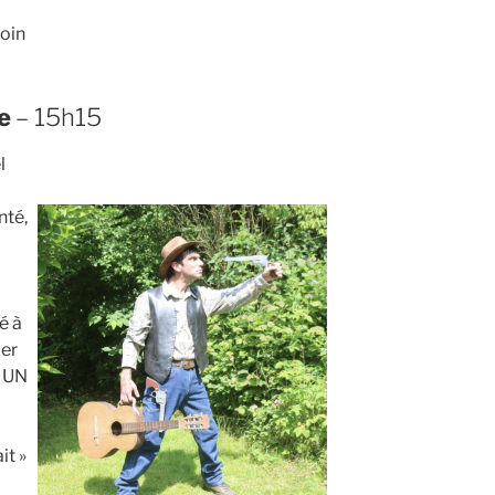
loin
re
– 15h15
l
nté,
é à
ier
r UN
it »