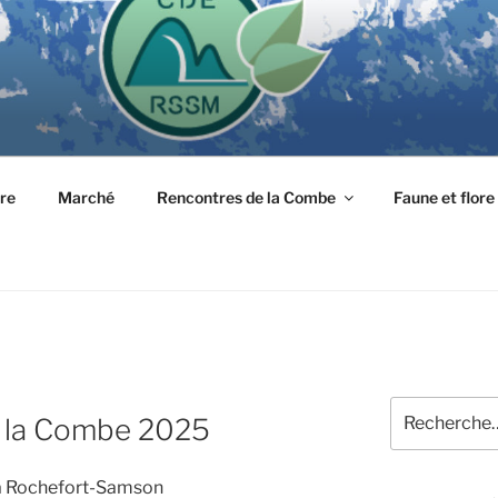
tre
Marché
Rencontres de la Combe
Faune et flore
Recherche
e la Combe 2025
pour
:
 Rochefort-Samson