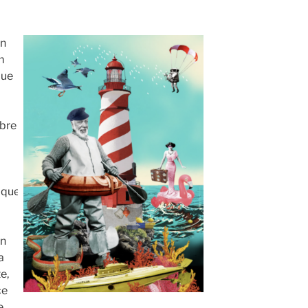
on
m
que
mbre
oque
en
a
e,
ce
e