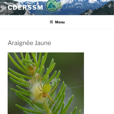
Aller
CDERSSM
au
contenu
principal
Menu
Araignée Jaune