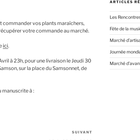
ARTICLES R
Les Rencontre
 commander vos plants maraîchers,
Fête de la mus
t récupérer votre commande au marché.
Marché d’artis
ve
ici
.
Journée mondia
il à 23h, pour une livraison le Jeudi 30
Marché d’avan
Samson, sur la place du Samsonnet, de
 manuscrite à :
SUIVANT
Article