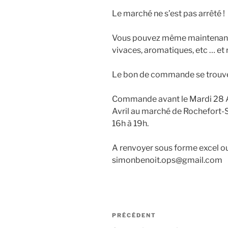
Le marché ne s’est pas arrêté !
Vous pouvez même maintenant
vivaces, aromatiques, etc … e
Le bon de commande se trou
Commande avant le Mardi 28 Avr
Avril au marché de Rochefort-
16h à 19h.
A renvoyer sous forme excel ou
simonbenoit.ops@gmail.com
Navigation
Article
PRÉCÉDENT