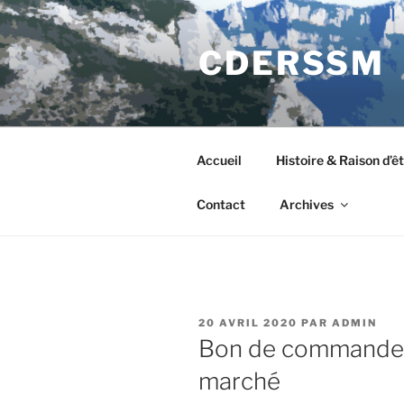
Aller
au
CDERSSM
contenu
principal
Accueil
Histoire & Raison d’ê
Contact
Archives
PUBLIÉ
20 AVRIL 2020
PAR
ADMIN
LE
Bon de commande d
marché