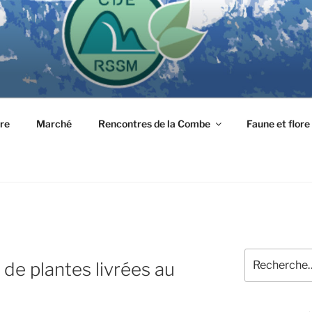
tre
Marché
Rencontres de la Combe
Faune et flore
Recherche
e plantes livrées au
pour
: